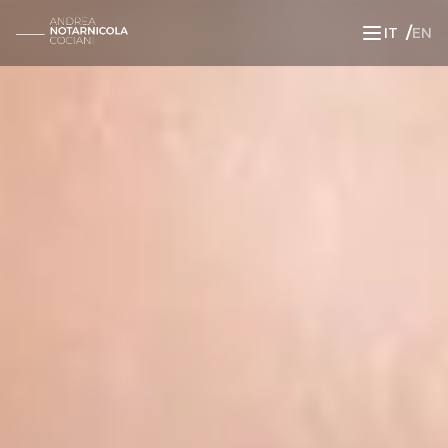
/
IT
EN